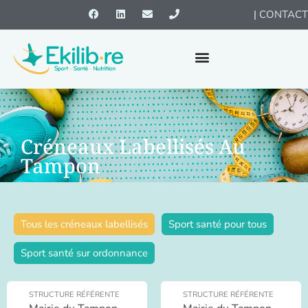
|
CONTACT
Créneaux Labellisés Au
Tampon
Tous les créneaux labellisés
Sport santé pour tous
Sport santé sur ordonnance
STRUCTURE RÉFÉRENTE
STRUCTURE RÉFÉRENTE