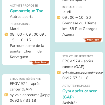
ACTIVITÉ PROPOSÉE
INFORMATIONS
Gymnastique Tao
Jeudi
Autres sports
09 : 00 ┄ 10 : 30
Gymnase du 10ème
INFORMATIONS
Mardi
km, 58 Rue Georges
08 : 00 ┄ 09 : 00 09 :
Azema
15 ┄ 10 : 15
Parcours santé de la
pointe , Chemin de
Kerveguen
STRUCTURE RÉFÉRENTE
EPGV 974 - après
cancer (GAP)
sylvain.anceaume@epgv.
0692 57 31 18
STRUCTURE RÉFÉRENTE
EPGV 974 - après
ACTIVITÉ PROPOSÉE
cancer (GAP)
Gym après cancer
sylvain.anceaume@epgv.fr
(GAP)
0692 57 31 18
Activités